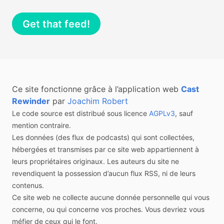
Get that feed!
Start from episode #
Order
Ce site fonctionne grâce à l’application web
Cast
Oldest first
Newest first
Rewinder
par
Joachim Robert
Feed Format
Le code source est distribué sous licence
AGPLv3
, sauf
RSS
Atom
JSON Feed
mention contraire.
Les données (des flux de podcasts) qui sont collectées,
Keep original publication dates
hébergées et transmises par ce site web appartiennent à
Check to keep old publication dates, uncheck to
leurs propriétaires originaux. Les auteurs du site ne
get new episodes published in contemporary dates
revendiquent la possession d’aucun flux RSS, ni de leurs
contenus.
Ce site web ne collecte aucune donnée personnelle qui vous
concerne, ou qui concerne vos proches. Vous devriez vous
méfier de ceux qui le font.